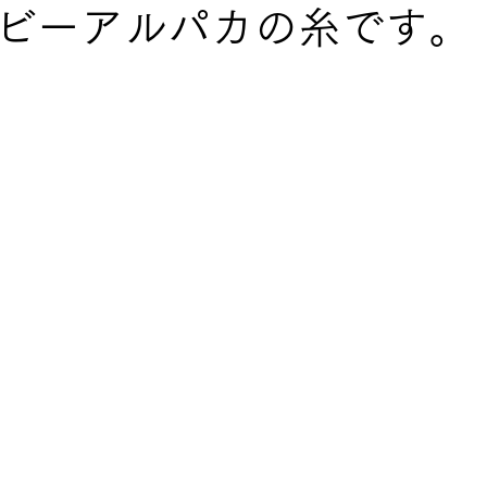
ビーアルパカの糸です。
ns
手編み毛糸 春夏 SS yarns
 Patterns