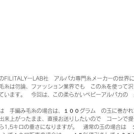
FILITALYーLAB社　アルパカ専門糸メーカーの世界
毛糸は勿論、ファッション業界でも　この糸を使って沢
ています。　今回は、この柔らかいベビーアルパカの　
は　手編み毛糸の場合は、１００グラム　の玉に巻かれ
出来上がったまま、直接お送りしたいので　コーンで提
ら1,5キロの重さになりますが。　通常の玉の場合は　