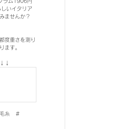
ラム1906円
らしいイタリア
みませんか？　
都度重さを測り
ります。　
↓↓ 
毛糸　＃