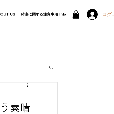
ログ
OUT US
発注に関する注意事項 Info
ears pattern
格
という素晴