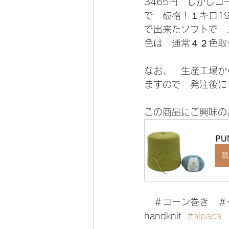
3465円　しかし
で　破格！１キロ1
で出来たソフトで　
色は　通常４２色取
なお、　生産工場か
ますので　発注後に
この商品にご興味の
PU
購
　＃コーン巻き　＃
handknit  
#alpaca
 