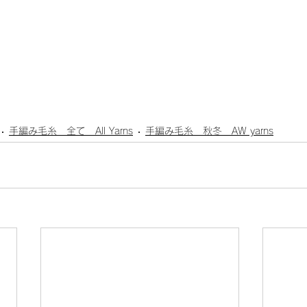
手編み毛糸 全て All Yarns
手編み毛糸 秋冬 AW yarns