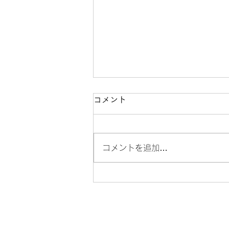
コメント
コメントを追加…
最高級コットン１００％でベ
ビーニット帽とシューズ作っ
てみませんか？