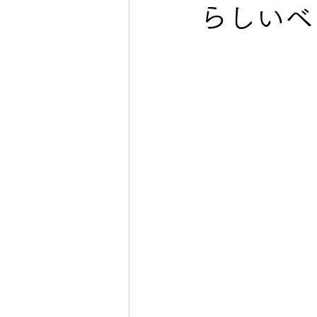
らしいベ
手編み毛糸 秋冬 AW yar
編み図 春夏ウエアーSSWears