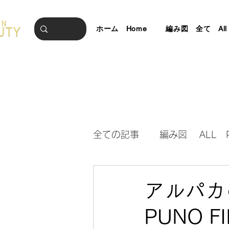
ホーム Home
編み図 全て All Pa
全ての記事
編み図 ALL Pa
BLOG ブログ 最新情報
アルパ
PUNO 
編み図春夏小物 SS Accessori