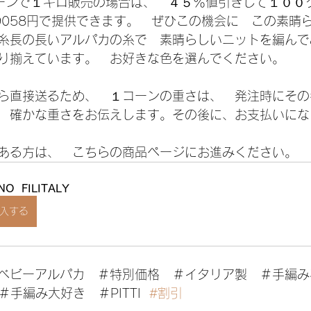
コーンで１キロ販売の場合は、　４５％値引きして１００グ
9058円で提供できます。　ぜひこの機会に　この素晴
糸長の長いアルパカの糸で　素晴らしいニットを編んで
り揃えています。　お好きな色を選んでください。
ら直接送るため、　１コーンの重さは、　発注時にその
　確かな重さをお伝えします。その後に、お支払いにな
ある方は、　こちらの商品ページにお進みください。　
NO  FILITALY
入する
ベビーアルパカ　＃特別価格　＃イタリア製　＃手編み
 ＃手編み大好き　＃PITTI  
#割引