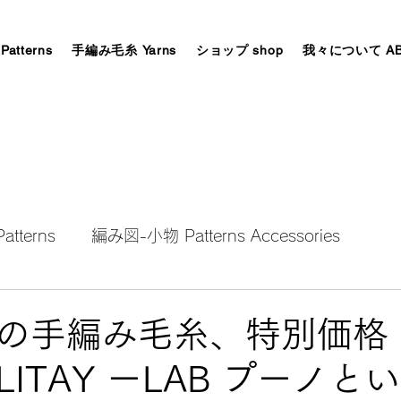
tterns
手編み毛糸 Yarns
ショップ shop
我々について AB
tterns
編み図-小物 Patterns Accessories
AW patterns Accessories
編み図秋冬ウエアー AW W
カの手編み毛糸、特別価
FILITAY ーLAB プーノ
es Patterns
手編み毛糸 全て All Yarns