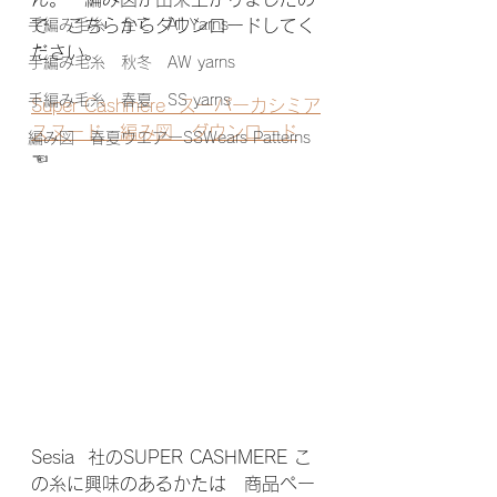
手編み毛糸 全て All Yarns
で　こちらからダウンロードしてく
ださい。
手編み毛糸 秋冬 AW yarns
手編み毛糸 春夏 SS yarns
Super Cashmere  スーパーカシミア
スヌード　編み図　ダウンロード
編み図 春夏ウエアーSSWears Patterns
☜
Sesia  社のSUPER CASHMERE こ
の糸に興味のあるかたは　商品ペー