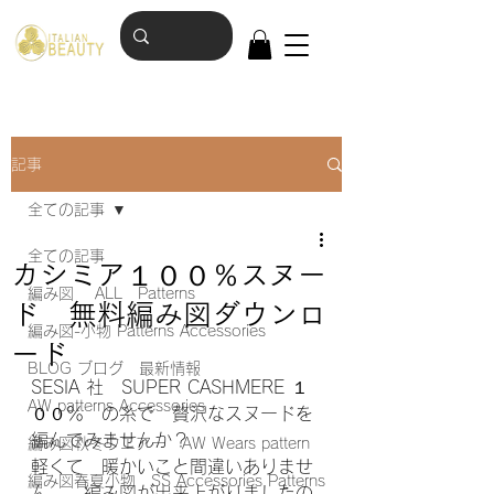
記事
全ての記事
全ての記事
カシミア１００％スヌー
編み図 ALL Patterns
ド 無料編み図ダウンロ
編み図-小物 Patterns Accessories
ード
BLOG ブログ 最新情報
SESIA 社　SUPER CASHMERE １
AW patterns Accessories
００％　の糸で　贅沢なスヌードを
編んでみませんか？
編み図秋冬ウエアー AW Wears pattern
軽くて　暖かいこと間違いありませ
編み図春夏小物 SS Accessories Patterns
ん。　編み図が出来上がりましたの