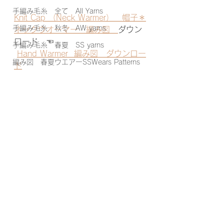
手編み毛糸 全て All Yarns
Knit Cap （Neck Warmer）　帽子＊
手編み毛糸 秋冬 AW yarns
ネックウオーマー　編み図　
ダウン
ロード　☜ 
手編み毛糸 春夏 SS yarns
Hand Warmer  編み図　ダウンロー
編み図 春夏ウエアーSSWears Patterns
ド