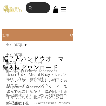
記事
全ての記事
全ての記事
帽子とハンドウオーマー
編み図 ALL Patterns
編み図ダウンロード
編み図-小物 Patterns Accessories
Sesia 社の　Mistral Baby というフ
BLOG ブログ 最新情報
ァンシーヤーンで　楽しい帽子であ
りスヌードと　ハンドウオーマーを
AW patterns Accessories
編んでみませんか？　編み図が出来
編み図秋冬ウエアー AW Wears pattern
上がりました。此方からダウンロー
ドできます。　
編み図春夏小物 SS Accessories Patterns