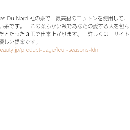
ns
手編み毛糸 春夏 SS yarns
  Laines Du Nord 社の糸で、最高級のコットンを使用
い糸です。　この柔らかい糸であなたの愛する人を包ん
だとたった３玉で出来上がります。　詳しくは　サイト
 Patterns
優しい提案です。　
beauty.jp/product-page/four-seasons-ldn