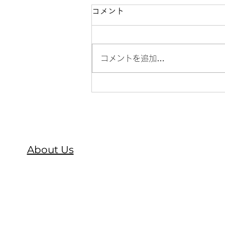
コメント
コメントを追加…
モヘア、オーガニックウール
の太い糸であったか〜いプル
オーバー 編んでみましょ
う。
About Us