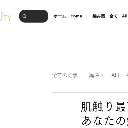
ホーム Home
編み図 全て All Pa
全ての記事
編み図 ALL Pa
BLOG ブログ 最新情報
肌触り最
あなたの
編み図春夏小物 SS Accessori