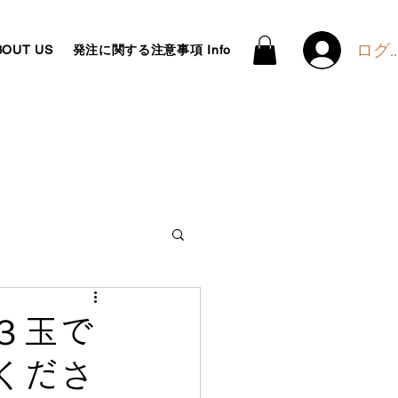
ログ
OUT US
発注に関する注意事項 Info
ears pattern
３玉で
くださ