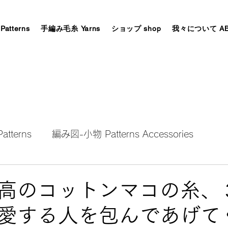
tterns
手編み毛糸 Yarns
ショップ shop
我々について AB
tterns
編み図-小物 Patterns Accessories
AW patterns Accessories
編み図秋冬ウエアー AW W
高のコットンマコの糸、
愛する人を包んであげて
es Patterns
手編み毛糸 全て All Yarns