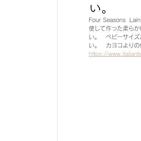
い。
手編み毛糸 秋冬 AW yar
Four Seasons
使して作った柔らか
い。　ベビーサイズ
編み図 春夏ウエアーSSWears
い。　カヨコよりの
https://www.italian