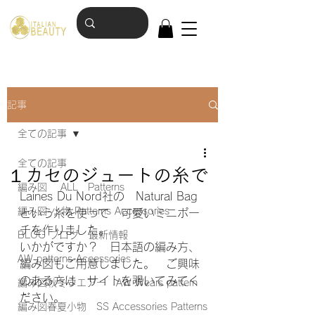
記事
全ての記事
全ての記事
１カセのジュートの糸で
編み図 ALL Patterns
Laines Du Nord社の　Natural Bag 
編み図-小物 Patterns Accessories
という糸を使って　可愛いミニポー
チを作りました。
BLOG ブログ 最新情報
いかがですか？　日本語の編み方、
AW patterns Accessories
編み図もご用意しました。　ご興味
のある方は　サイトを覗いてみてく
編み図秋冬ウエアー AW Wears pattern
ださい。　
編み図春夏小物 SS Accessories Patterns