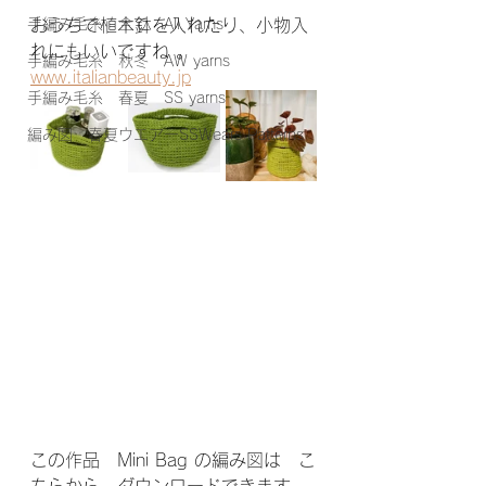
手編み毛糸 全て All Yarns
おうちで植木鉢を入れたり、小物入
れにもいいですね 。
手編み毛糸 秋冬 AW yarns
www.italianbeauty.jp
手編み毛糸 春夏 SS yarns
編み図 春夏ウエアーSSWears Patterns
この作品　Mini Bag の編み図は　こ
ちらから　ダウンロードできます。