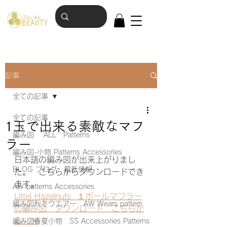
記事
全ての記事
全ての記事
1玉で出来る素敵なマフ
編み図 ALL Patterns
ラー
編み図-小物 Patterns Accessories
日本語の編み図が出来上がりまし
BLOG ブログ 最新情報
た。　こちらからダウンロードでき
ます。
AW patterns Accessories
Littel Hazelnuts  １ボールマフラー
編み図秋冬ウエアー AW Wears pattern
の編み図　ダウンロード　こちらか
ら　☜
編み図春夏小物 SS Accessories Patterns