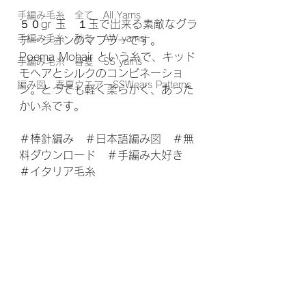
手編み毛糸 全て All Yarns
５０gr 玉　１玉で出来る素敵なグラ
手編み毛糸 秋冬 AW yarns
デーションのマフラーです。　
Poema Mohair という糸で、キッド
手編み毛糸 春夏 SS yarns
モヘアとシルクのコンビネーショ
編み図 春夏ウエアーSSWears Patterns
ン。とっても軽く柔らかく、あった
かい糸です。　
＃棒針編み　＃日本語編み図　＃無
料ダウンロード　＃手編み大好き　
＃イタリア毛糸