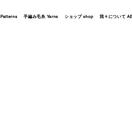
tterns
手編み毛糸 Yarns
ショップ shop
我々について AB