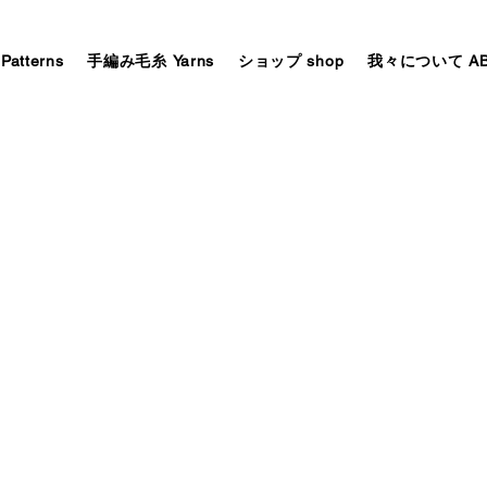
tterns
手編み毛糸 Yarns
ショップ shop
我々について AB