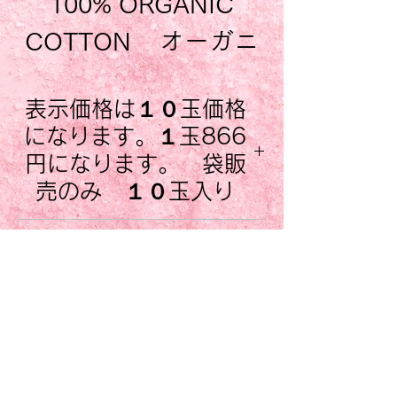
100% ORGANIC
COTTON オーガニ
ックコットン使用
表示価格は１０玉価格
約５０gr１８０mt
になります。１玉866
編み針2,5mm-3mm
円になります。 袋販
売のみ １０玉入り
オーガニックコット
販売単位は 袋販売です。 一
小売店のお客さまへ
袋には この商品の場合、５０
ン GOTS保証証明
卸販売
gr玉x１色x１０玉合計５００g入
書 ICEA 保証証
り袋で販売しておりますので
ItalianBeauty Goods ではサイ
お間違えのないように。
全色32色あります。
トで紹介した商品の卸販売も行
About Us
なっております。 お取引にご
今年も新色が追加され
Normativa cookie
興味のあるお客様は お問い合