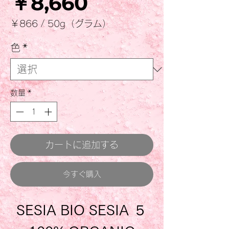
価
￥8,660
格
￥866
/
50g（グラム）
50g
ご
色
*
と
に
￥866
数量
*
カートに追加する
今すぐ購入
SESIA BIO SESIA ５