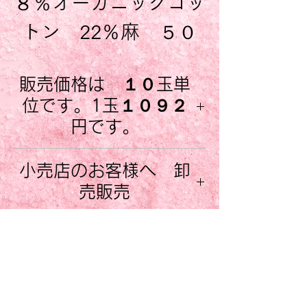
８％オーガニックコッ
トン 22％麻 ５０
g １２５mt。
販売価格は １０玉単
オーガニックコットン
位です。1玉１０９２
を使用し、程よくリネ
円です。
ンが加えられた 爽や
販売価格は、１０玉合計価格で
小売店のお客様へ 卸
かな糸です。
す。 1玉５０グラムは1092円
売販売
になります。
ただし、販売は 各色10玉入
Italian Beauty Goods では サ
この糸で 夏の暑い時
作品 編み方 パター
り 箱入りになりますので、１
イトでご紹介しております商品
箱に５０g 玉が10玉 、合計
ン 無料ダウンロード
のサマーニットを 編
を、卸売販売もおこなっており
５００g 入っております。 ご
ます。 勿論商品は全てイタリ
んでみてはいかがでし
このページで紹介している作品
注意ください。
アから 直送します。お取引に
の編み方は こちらからダウン