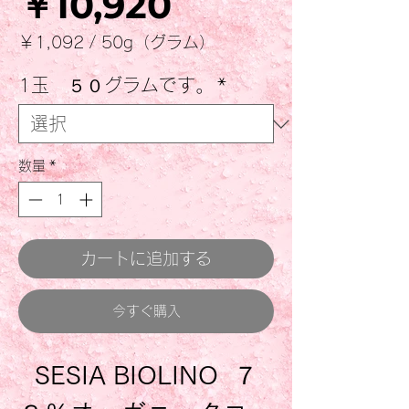
価
￥10,920
格
￥1,092
/
50g（グラム）
50g
ご
1玉 ５０グラムです。
*
と
に
￥1,092
数量
*
カートに追加する
今すぐ購入
SESIA BIOLINO ７