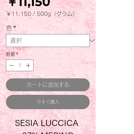
価
￥11,150
格
￥11,150
/
500g（グラム）
500g
ご
色
*
と
に
￥11,150
数量
*
カートに追加する
今すぐ購入
SESIA LUCCICA