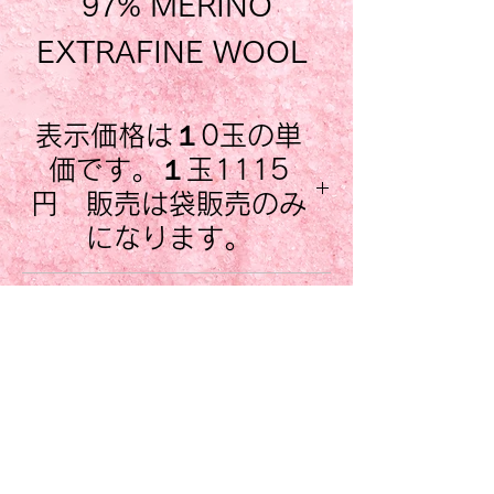
97% MERINO
EXTRAFINE WOOL
3% POLYESTER
表示価格は１0玉の単
約50g 120mt 編棒
価です。１玉1115
4,5mm-5mm スー
円 販売は袋販売のみ
パーウオッシュ仕上げ
になります。
をしていますので 洗
販売単位は １色１０玉一袋入
小売店のお客様へ 卸
りになります。この商品の場
濯機で洗えます。
販売
合、一袋には １色５０gr玉合
非常に細いラメが施し
計１０玉 ５００gr入っていま
ItalianBeauty Goods ではサイ
す。
てありますので とっ
トで紹介した商品の卸販売も行
About Us
単品１玉販売はしておりませ
なっております。 お取引にご
てもエレガントに仕上
ん。 ご注意ください。
Normativa cookie
興味のあるお客様は お問い合