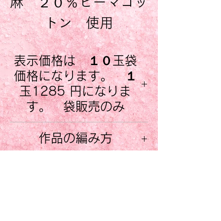
麻 ２０％ピーマコッ
トン 使用
約50g 135mt
表示価格は １０玉袋
気品の高いリネン８
価格になります。 １
０％ 高級エジプトコ
玉1285 円になりま
ットンピーマコットン
す。 袋販売のみ
２０％ という素材を
商品販売単位は １色１０玉袋
作品の編み方
入りになります。 この商品の
使っています。
場合、一袋には ５０gr玉合計
このページに紹介された 作品
麻をふんだんに使用し
小売店のお客様へ 卸
１０玉入りになります。 ご注
の編み方が こちらのサイトで
販売
意ください。
ているにもかかわら
ご紹介しております。 ダウン
１玉販売ではございません。
ロードしてお試しください。た
ず、 この糸は とて
ItalianBeauty Goods ではサイ
だし編み方は 英語、またはイ
トで紹介した商品の卸販売も行