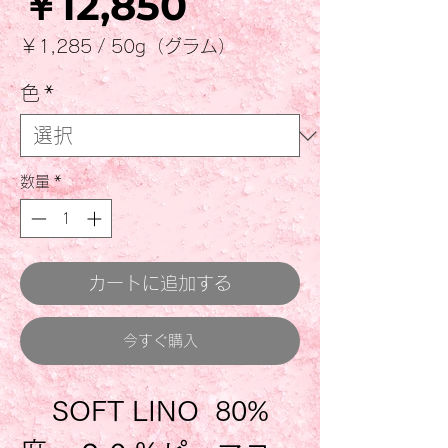
価
￥12,850
格
￥1,285
/
50g（グラム）
50g
ご
色
*
と
に
￥1,285
数量
*
カートに追加する
今すぐ購入
SOFT LINO 80%